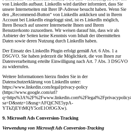
von LinkedIn aufbaut. LinkedIn wird darüber informiert, dass Sie
unsere Internetseiten mit Ihrer IP-Adresse besucht haben. Wenn Sie
den „Recommend-Button“ von LinkedIn anklicken und in Ihrem
Account bei LinkedIn eingeloggt sind, ist es LinkedIn möglich,
Ihren Besuch auf unserer Internetseite Ihnen und Ihrem
Benutzerkonto zuzuordnen. Wir weisen darauf hin, dass wir als
Anbieter der Seiten keine Kenntnis vom Inhalt der übermittelten
Daten sowie deren Nutzung durch LinkedIn haben.
Der Einsatz des LinkedIn Plugin erfolgt gemäß Art. 6 Abs. 1 a
DSGVO. Sie haben jederzeit die Möglichkeit, die von Ihnen zur
Datenverarbeitung erteilte Einwilligung nach Art. 7 Abs. 3 DSGVO
zu widerrufen.
Weitere Informationen hierzu finden Sie in der
Datenschutzerklärung von LinkedIn unter:
https://www.linkedin.com/legal/privacy-policy
(https://www.google.com/url?
q=https%3A%2F%2Fwww.linkedin.com%2Flegal%2Fprivacypolic
sa=D&sntz=1&usg=AFQjCNE5ypA-
YTkZjEYtMQY5ceE1OfOGXw).
9. Microsoft Ads Conversion-Tracking
Verwendung von Microsoft Ads Conversion-Tracking