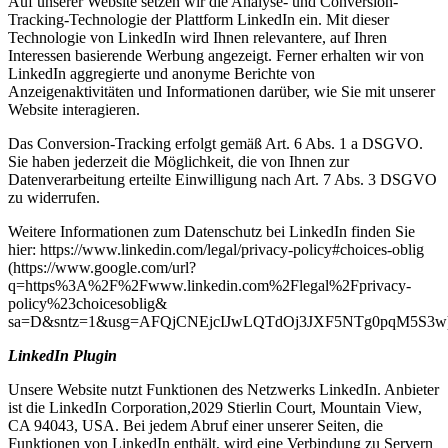
Auf unserer Website setzen wir die Analyse- und Conversion-
Tracking-Technologie der Plattform LinkedIn ein. Mit dieser
Technologie von LinkedIn wird Ihnen relevantere, auf Ihren
Interessen basierende Werbung angezeigt. Ferner erhalten wir von
LinkedIn aggregierte und anonyme Berichte von
Anzeigenaktivitäten und Informationen darüber, wie Sie mit unserer
Website interagieren.
Das Conversion-Tracking erfolgt gemäß Art. 6 Abs. 1 a DSGVO.
Sie haben jederzeit die Möglichkeit, die von Ihnen zur
Datenverarbeitung erteilte Einwilligung nach Art. 7 Abs. 3 DSGVO
zu widerrufen.
Weitere Informationen zum Datenschutz bei LinkedIn finden Sie
hier: https://www.linkedin.com/legal/privacy-policy#choices-oblig
(https://www.google.com/url?
q=https%3A%2F%2Fwww.linkedin.com%2Flegal%2Fprivacy-
policy%23choicesoblig&
sa=D&sntz=1&usg=AFQjCNEjcIJwLQTdOj3JXF5NTg0pqM5S3w
LinkedIn Plugin
Unsere Website nutzt Funktionen des Netzwerks LinkedIn. Anbieter
ist die LinkedIn Corporation,2029 Stierlin Court, Mountain View,
CA 94043, USA. Bei jedem Abruf einer unserer Seiten, die
Funktionen von LinkedIn enthält, wird eine Verbindung zu Servern