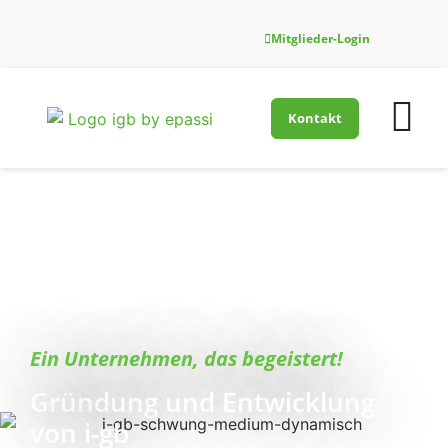
Mitglieder-Login
Kontakt
Firmenfitness-Innovati
Für Gesundh
Ein Unternehmen, das begeistert!
Gründung und Entwicklung
von i-gb