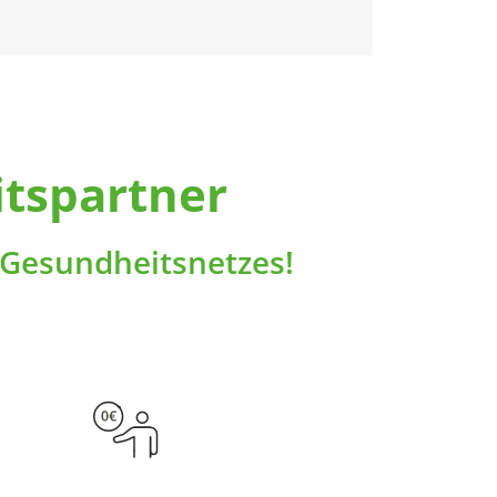
Bewegung, Ernährung,
Entspannung – wir entwickeln
unser Gesundheitsangebot
permanent gemäß den
Bedürfnissen unserer Mitglieder
weiter.
itspartner
b Gesundheitsnetzes!