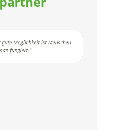
spartner
 gute Möglichkeit ist Menschen
„Das Konzept de
man fungiert."
Angebot ist m
Firmen mittle
Partner − egal