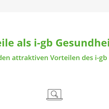
Lust auf Südseefeeling am See
Mit Eislaufen bringen Sie im
nebenan? Stand-up Paddling
Winter Abwechslung und Spaß in
macht nicht nur Spaß, sondern
Ihren Alltag und verbessern
trainiert auch Ihre gesamte
dabei Ihre
Rumpfmuskulatur sowie Ihre
Gleichgewichtsfähigkeit und
Koordination – bei uns zu
Ausdauer. Profitieren Sie von
ermäßigten Preisen!
ermäßigten Eintritten bei
Eisbahnen und -hallen!
eile als i-gb Gesundhe
 den attraktiven Vorteilen des i-g