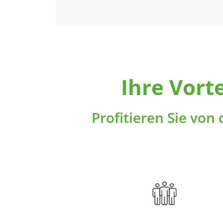
Beim Crossfit trainieren Sie
sowohl Ihre Ausdauer, Kraft und
Schnelligkeit als auch Ihre
Beweglichkeit und Koordination
in anspruchsvollen Workouts für
den ganzen Körper – über uns zu
ermäßigten Preisen!
Ihre Vort
Profitieren Sie von