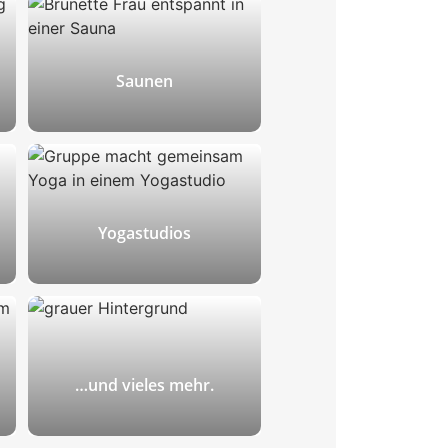
Entfliehen Sie dem Alltag und
lassen Sie den Stress hinter sich
– nutzen Sie ermäßigte
Thermen-Eintritte, um
Saunen
abzuschalten und zu
entspannen.
Gönnen Sie sich eine Auszeit und
stärken Sie Ihr Immunsystem
durch regelmäßiges Schwitzen in
der Sauna – über uns zu
Yogastudios
ermäßigten Preisen!
Sie machen Yoga gern in der
Gruppe oder unter persönlicher
Anleitung? Besuchen Sie Ihr
Lieblingsstudio zu ermäßigten
…und vieles mehr.
Konditionen!