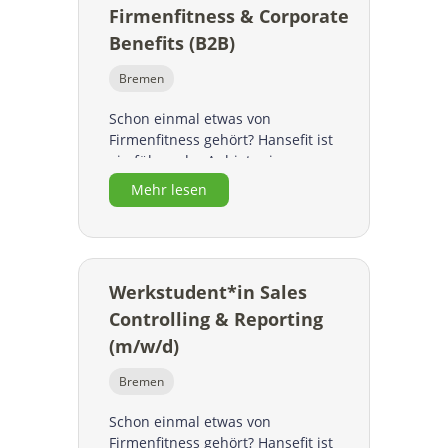
Firmenfitness & Corporate
Life-Balance für die Mitarbeiter
unserer Kunden. Hansefit schafft
Benefits (B2B)
so …
Bremen
Schon einmal etwas von
Firmenfitness gehört? Hansefit ist
ein führender Anbieter in
Deutschland in den Bereichen
Mehr lesen
Fitness, Gesundheitstraining,
Wellness und Schwimmen. Damit
bieten wir Arbeitgebern wichtige
Bausteine für das betriebliche
Gesundheitsmanagement und
Werkstudent*in Sales
Employer Branding. Nicht zuletzt
Controlling & Reporting
schaffen wir damit eine bessere
(m/w/d)
Life-Balance für die Mitarbeiter
unserer Kunden. Hansefit schafft
Bremen
so …
Schon einmal etwas von
Firmenfitness gehört? Hansefit ist