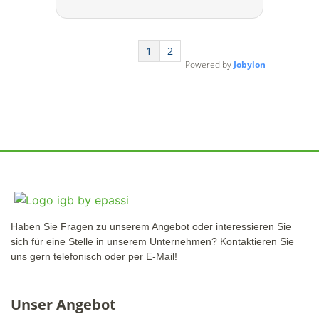
Wellness und Schwimmen. Damit
bieten wir Arbeitgebern wichtige
Bausteine für das betriebliche
1
2
Gesundheitsmanagement und
Powered by
Jobylon
Employer Branding. Nicht zuletzt
schaffen wir damit eine bessere
Life-Balance für die Mitarbeiter
unserer Kunden. Hansefit schafft
so …
Haben Sie Fragen zu unserem Angebot oder interessieren Sie
sich für eine Stelle in unserem Unternehmen? Kontaktieren Sie
uns gern telefonisch oder per E-Mail!
Unser Angebot