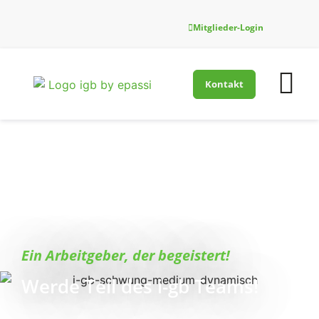
Mitglieder-Login
Kontakt
Firmenfitness-Innovati
Für Gesundh
Ein Arbeitgeber, der begeistert!
Werde Teil des i-gb Teams!