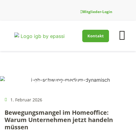
Mitglieder-Login
Kontakt
Firmenfitness-Innovati
Für Gesundh
Neuigkeiten, die begeistern!
1. Februar 2026
Bewegungsmangel im Homeoffice:
Warum Unternehmen jetzt handeln
müssen