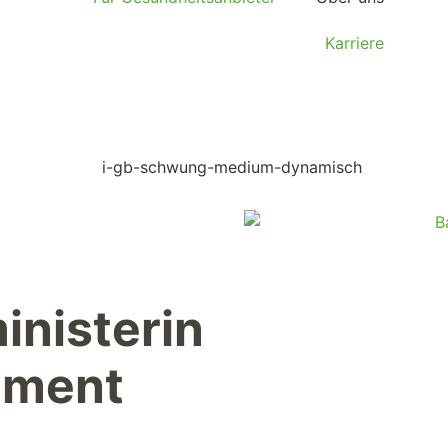
Karriere
nisterin
iment