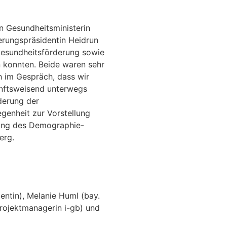
en Gesundheitsministerin
erungspräsidentin Heidrun
Gesundheitsförderung sowie
n konnten. Beide waren sehr
h im Gespräch, dass wir
nftsweisend unterwegs
derung der
egenheit zur Vorstellung
gung des Demographie-
erg.
entin), Melanie Huml (bay.
Projektmanagerin i-gb) und