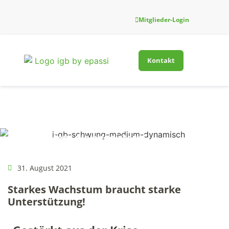
Mitglieder-Login
Kontakt
Firmenfitness-Innovati
Für Gesundh
Neuigkeiten, die begeistern!
31. August 2021
Starkes Wachstum braucht starke
Unterstützung!