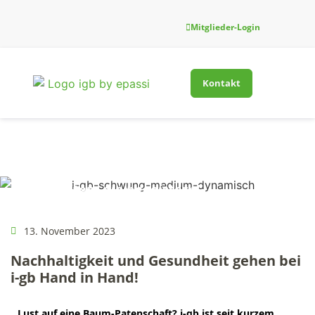
Mitglieder-Login
Kontakt
Firmenfitness-Innovati
Für Gesundh
Neuigkeiten, die begeistern!
13. November 2023
Nachhaltigkeit und Gesundheit gehen bei
i-gb Hand in Hand!
Lust auf eine Baum-Patenschaft? i-gb ist seit kurzem